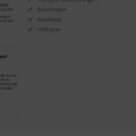
alate,
Bräunlingen
 Laune.
iniges
Blumberg
und ein
...
Hüfingen
mbH
ter neue
chritt
eizlösung
inander