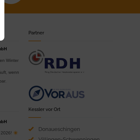
Partner
mbH
en Winter
äuft, wenn
bar.
Kessler vor Ort
mbH
Donaueschingen
t 2026!
Villingen-Schwenningen