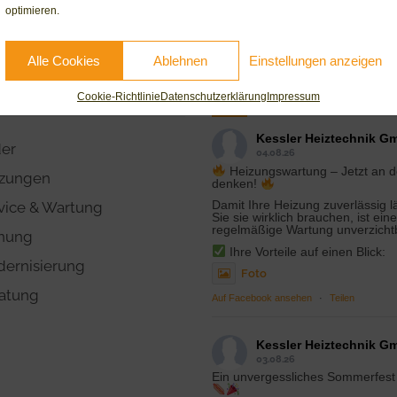
optimieren.
Alle Cookies
Ablehnen
Einstellungen anzeigen
gen
Facebook Feed
Cookie-Richtlinie
Datenschutzerklärung
Impressum
Kessler Heiztechnik G
er
04.08.26
Heizungswartung – Jetzt an d
zungen
denken!
Damit Ihre Heizung zuverlässig l
vice & Wartung
Sie sie wirklich brauchen, ist eine
regelmäßige Wartung unverzicht
nung
Ihre Vorteile auf einen Blick:
ernisierung
Foto
atung
Auf Facebook ansehen
·
Teilen
Kessler Heiztechnik G
03.08.26
Ein unvergessliches Sommerfes