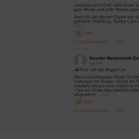
Leckeres vom Grill, viele bunte S
gute Musik und jede Menge gute
Auch für die kleinen Gäste war e
geboten: Hüpfburg, Bobby Cars 
mehr
Foto
Auf Facebook ansehen
·
Teilen
Kessler Heiztechnik G
15.07.26
Erst rollt der Bagger an.
Dann verschwinden Meter für Me
Leitungen im Boden. Schritt für S
entsteht daraus eine moderne H
– bis am Ende alles perfekt aufe
abgestimm
...
mehr
Foto
Auf Facebook ansehen
·
Teilen