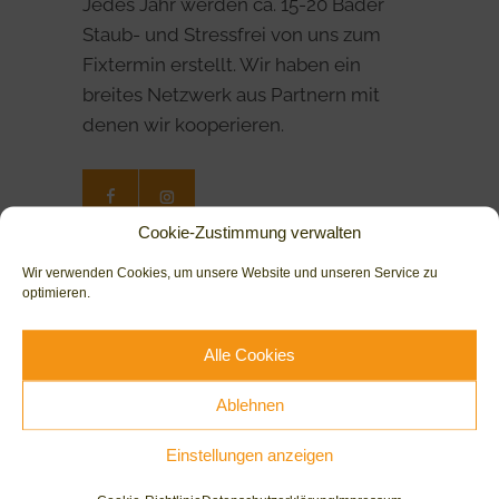
Jedes Jahr werden ca. 15-20 Bäder
Staub- und Stressfrei von uns zum
Fixtermin erstellt. Wir haben ein
breites Netzwerk aus Partnern mit
denen wir kooperieren.
Cookie-Zustimmung verwalten
Wir verwenden Cookies, um unsere Website und unseren Service zu
Leistungen
optimieren.
Bäder
Alle Cookies
Heizungen
Ablehnen
Service & Wartung
Einstellungen anzeigen
Planung
Modernisierung