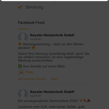
Beratung
Facebook Feed
Kessler Heiztechnik GmbH
04.08.26
Heizungswartung – Jetzt an den Winter
denken!
Damit Ihre Heizung zuverlässig läuft, wenn Sie
sie wirklich brauchen, ist eine regelmäßige
Wartung unverzichtbar.
Ihre Vorteile auf einen Blick:
Foto
Auf Facebook ansehen
·
Teilen
Kessler Heiztechnik GmbH
03.08.26
Ein unvergessliches Sommerfest 2026!
Leckeres vom Grill, viele bunte Salate, gute