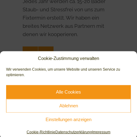
Jedes Jahr werden ca. 15-20 Bäder
Staub- und Stressfrei von uns zum
Fixtermin erstellt. Wir haben ein
breites Netzwerk aus Partnern mit
denen wir kooperieren.
Cookie-Zustimmung verwalten
Wir verwenden Cookies, um unsere Website und unseren Service zu
optimieren.
Leistungen
Alle Cookies
Bäder
Heizungen
Ablehnen
Service & Wartung
Einstellungen anzeigen
Planung
Cookie-Richtlinie
Datenschutzerklärung
Impressum
Modernisierung