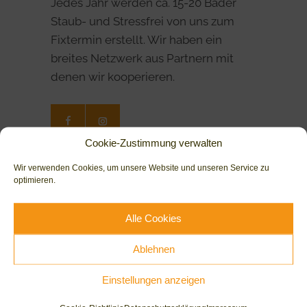
Jedes Jahr werden ca. 15-20 Bäder
Staub- und Stressfrei von uns zum
Fixtermin erstellt. Wir haben ein
breites Netzwerk aus Partnern mit
denen wir kooperieren.
Cookie-Zustimmung verwalten
Wir verwenden Cookies, um unsere Website und unseren Service zu
Leistungen
optimieren.
Bäder
Alle Cookies
Heizungen
Ablehnen
Service & Wartung
Einstellungen anzeigen
Planung
Modernisierung