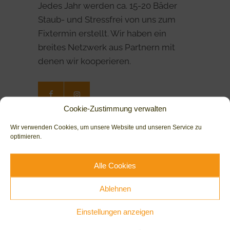
Jedes Jahr werden ca. 15-20 Bäder
Staub- und Stressfrei von uns zum
Fixtermin erstellt. Wir haben ein
breites Netzwerk aus Partnern mit
denen wir kooperieren.
Cookie-Zustimmung verwalten
Wir verwenden Cookies, um unsere Website und unseren Service zu
Leistungen
optimieren.
Bäder
Alle Cookies
Heizungen
Ablehnen
Service & Wartung
Einstellungen anzeigen
Planung