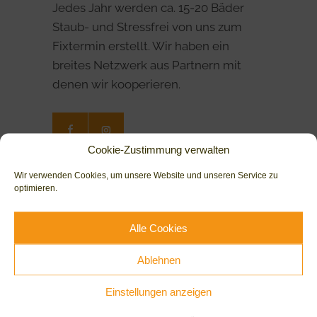
Jedes Jahr werden ca. 15-20 Bäder
Staub- und Stressfrei von uns zum
Fixtermin erstellt. Wir haben ein
breites Netzwerk aus Partnern mit
denen wir kooperieren.
Cookie-Zustimmung verwalten
Wir verwenden Cookies, um unsere Website und unseren Service zu
Leistungen
optimieren.
Bäder
Alle Cookies
Heizungen
Ablehnen
Service & Wartung
Einstellungen anzeigen
Planung