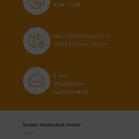
0771 - 2196
Neue Wolterdinger Str. 21
78166 Donaueschingen
E-mail:
info@kessler-
heiztechnik.de
Kessler Heiztechnik GmbH