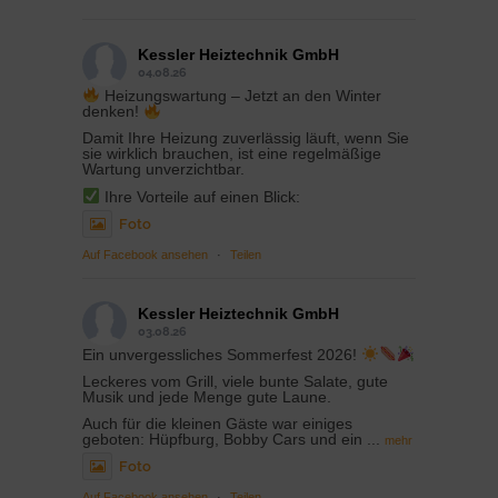
Kessler Heiztechnik GmbH
04.08.26
Heizungswartung – Jetzt an den Winter
denken!
Damit Ihre Heizung zuverlässig läuft, wenn Sie
sie wirklich brauchen, ist eine regelmäßige
Wartung unverzichtbar.
Ihre Vorteile auf einen Blick:
Foto
Auf Facebook ansehen
·
Teilen
Kessler Heiztechnik GmbH
03.08.26
Ein unvergessliches Sommerfest 2026!
Leckeres vom Grill, viele bunte Salate, gute
Musik und jede Menge gute Laune.
Auch für die kleinen Gäste war einiges
geboten: Hüpfburg, Bobby Cars und ein
...
mehr
Foto
Auf Facebook ansehen
·
Teilen