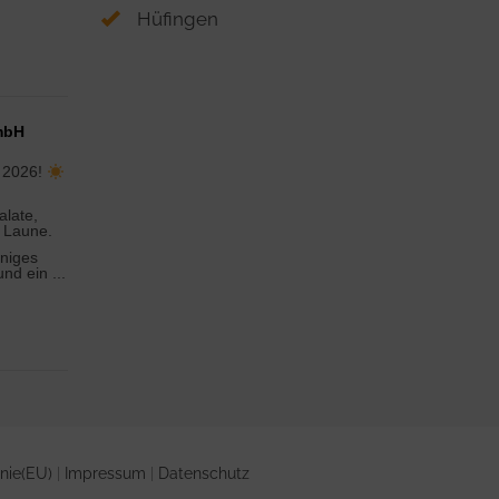
Hüfingen
mbH
t 2026!
alate,
 Laune.
iniges
und ein
...
inie(EU)
|
Impressum
|
Datenschutz