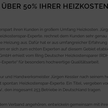
E ÜBER 50% IHRER HEIZKOSTE
 erspart ihren Kunden in großem Umfang Heizkosten. Jür
Heizkostenspar-Experte, rechnet dem Kunden sehr genau 
e Heizung aus. Dafür hat er aus umfangreicher Erfahrung
em er sich zum echten Experten auf diesem Gebiet etablie
 GmbH erhielt vom Ring Deutscher Heizkostensparer (RDH
Experte“ für besonders hochwertige Qualitätsarbeit.
ur und Handwerksmeister Jürgen Kessler nach seinem h
rt spontan: Heizkostenspar-Experte. Ein Titel, vergeben v
V., den insgesamt 253 Betriebe in Deutschland tragen.
 dem Verband angehören, entwickeln gemeinsam mit ihr