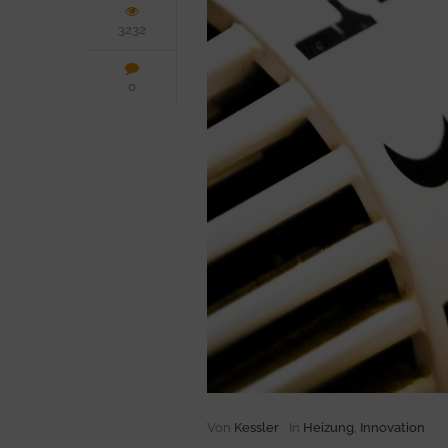
3232
0
Von
Kessler
In
Heizung
,
Innovation