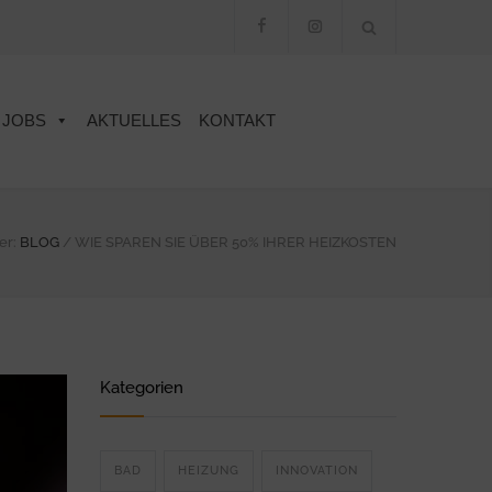
JOBS
AKTUELLES
KONTAKT
er:
BLOG
/
WIE SPAREN SIE ÜBER 50% IHRER HEIZKOSTEN
Kategorien
BAD
HEIZUNG
INNOVATION