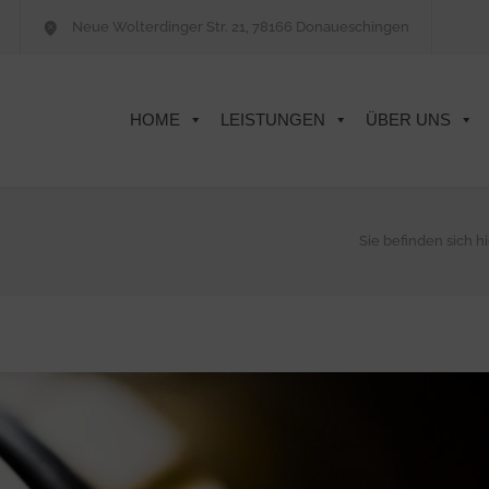
Neue Wolterdinger Str. 21, 78166 Donaueschingen
HOME
LEISTUNGEN
ÜBER UNS
Sie befinden sich hi