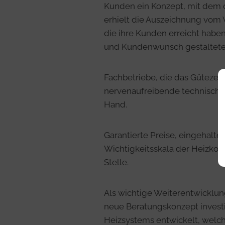
Kunden ein Konzept, mit dem 
erhielt die Auszeichnung vom 
die ihre Kunden erreicht haben
und Kundenwunsch gestaltetes
Fachbetriebe, die das Gütezei
nervenaufreibende technische 
Hand.
Garantierte Preise, eingehal
Wichtigkeitsskala der Heizkos
Stelle.
Als wichtige Weiterentwicklung
neue Beratungskonzept invest
Heizsystems entwickelt, welch