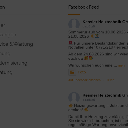
gen
Facebook Feed
Kessler Heiztechnik G
er
07.08.26
Sommerurlaub vom 10.08.2026 
zungen
21.08.2026
Für unsere Bestandskunden si
vice & Wartung
Notfällen unter 0771/2197 erreic
nung
Ab dem 24.08.2026 sind wir wied
euch da
ernisierung
Wir wünschen euch eine
...
mehr
atung
Foto
Auf Facebook ansehen
·
Teilen
Kessler Heiztechnik G
04.08.26
Heizungswartung – Jetzt an d
denken!
Damit Ihre Heizung zuverlässig l
Sie sie wirklich brauchen, ist eine
regelmäßige Wartung unverzicht