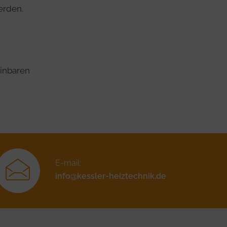
erden.
einbaren
E-mail:
info@kessler-heiztechnik.de