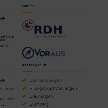
Partner
mbH
-
nd wir in
hbar
er für
Kessler vor Ort
Donaueschingen
mbH
Villingen-Schwenningen
en Winter
Bräunlingen
äuft, wenn
Blumberg
bar.