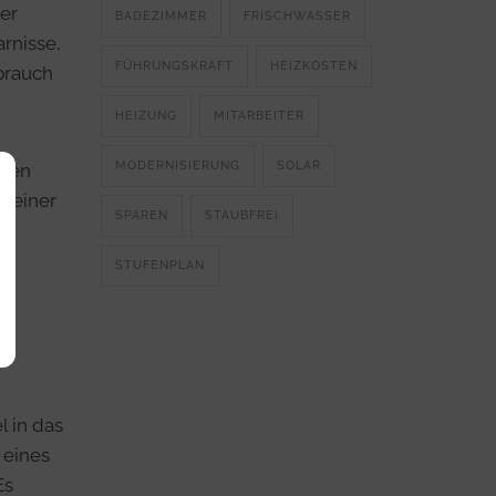
er
BADEZIMMER
FRISCHWASSER
rnisse,
FÜHRUNGSKRAFT
HEIZKOSTEN
rbrauch
HEIZUNG
MITARBEITER
MODERNISIERUNG
SOLAR
nden
s einer
SPAREN
STAUBFREI
STUFENPLAN
er
l in das
 eines
Es