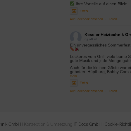
Ihre Vorteile auf einen Blick:
Foto
Auf Facebook ansehen
·
Teilen
Kessler Heiztechnik G
03.08.26
Ein unvergessliches Sommerfes
Leckeres vom Grill, viele bunte S
gute Musik und jede Menge gute
Auch für die kleinen Gäste war e
geboten: Hüpfburg, Bobby Cars 
mehr
Foto
Auf Facebook ansehen
·
Teilen
chnik GmbH
| Konzeption & Umsetzung
IT Docs GmbH
|
Cookie-Richtl